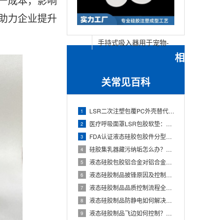
产成本，影响
助力企业提升
手持式吸入器用于宠物-
相
猫和狗吸入器垫片储雾
罐-硅胶面罩-广州佳泽
关常见百科
硅胶科技有限公司
LSR二次注塑包覆PC外壳替代传统粘接工艺：一体化成型方案-液态硅胶包胶代工厂
1
医疗呼吸面罩LSR包胶软垫：邵氏A 20°-40°硬度与抗撕裂强度如何平衡？
2
FDA认证液态硅胶包胶件分型线设计 | 如何让PL线避开产品接触面
3
硅胶集乳器藏污纳垢怎么办？液态硅胶包胶工艺如何实现无缝设计，告别清洁死角
4
液态硅胶包胶铝合金对铝合金有哪些要求？10年LSR模具工厂详解
5
液态硅胶制品披锋原因及控制方法｜10年LSR注塑模具工厂实战总结
6
液态硅胶制品品质控制流程全解析：从来料到出货的ISO 13485质量管控体系
7
液态硅胶制品防静电如何解决？全面解析抗静电LSR材料配方与注塑工艺
8
液态硅胶制品飞边如何控制？10年ISO13485工厂实战经验分享
9